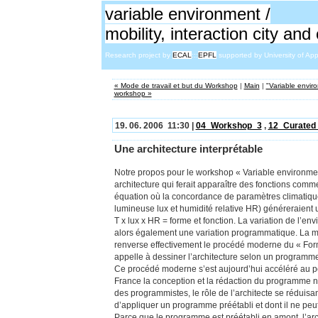
variable environment /
mobility, interaction city an
Research project by
ECAL
:::
EPFL
supported by University of App
« Mode de travail et but du Workshop
|
Main
|
"Variable enviro
workshop »
19. 06. 2006 11:30 |
04_Workshop_3
,
12_Curated
Une architecture interprétable
Notre propos pour le workshop « Variable environmen
architecture qui ferait apparaître des fonctions comm
équation où la concordance de paramètres climatique
lumineuse lux et humidité relative HR) généreraient 
T x lux x HR = forme et fonction. La variation de l’e
alors également une variation programmatique. La m
renverse effectivement le procédé moderne du « Form
appelle à dessiner l’architecture selon un programm
Ce procédé moderne s’est aujourd’hui accéléré au po
France la conception et la rédaction du programme n
des programmistes, le rôle de l’architecte se réduisan
d’appliquer un programme préétabli et dont il ne peut p
Parce que le programme est préétabli en amont, l’arc