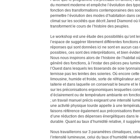
du moment moderne et empêche l’évolution des typol
fonction des transformations contemporaines des socié
permettre l’évolution des modes d’habitation dans c
climat sur les sociétés que décrit Jared Diamond où l
transforment le cours de l’histoire des peuples.
Le workshop est une étude des possibilités qu’ont les
l’espace de suggérer librement différentes fonctions
réponses qui sont données ici ne sont en aucun cas
possibles, ces sont des interprétations, et bien évi
Nous nous inspirons alors de l’histoire de l’habitat 
généré des fonctions, à l’instar des pièces peu lumin
l’Ouest dans lesquels les tisserands de soie lyonnais t
ternisse pas les teintes des soieries. Où encore cett
limousine, humide et froide, sorte de réfrigérateur ar
laiterie et dans laquelle on conservait le beurre et l
sur les préconisations ergonomiques lesquelles cons
d’éclairement ou de température ambiante en fonction 
; un travail manuel précis exigeant une intensité lum
une activité physique lourde appelle à une températu
faisons référence également aux préconisations ther
d’une réduction des dépenses énergétiques dans le
durable. Quant au taux d’humidité relative, il suggèr
Nous travaillerons sur 3 paramètres climatiques, celu
l’intensité lumineuse, celui du taux d’humidité relati